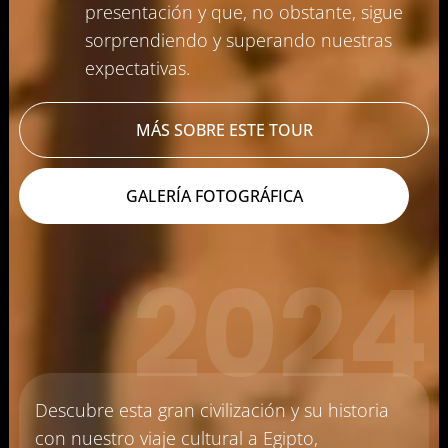
presentación y que, no obstante, sigue
sorprendiendo y superando nuestras
Podcast
expectativas.
Contacto
MÁS SOBRE ESTE TOUR
+57 305 200 2795
GALERÍA FOTOGRÁFICA
2024
aviso legal
política de privacidad
política de cookies
Descubre esta gran civilización y su historia
con nuestro viaje cultural a Egipto,