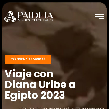
Inicio
EXPERIENCIAS VIVIDAS
Experiencias actuales
Viaje con
Diana Uribe a
Experiencias vividas
Egipto 2023
Sobre Paideia
Del 3 al 17 de marzo del 2023, recorrimos
Blog