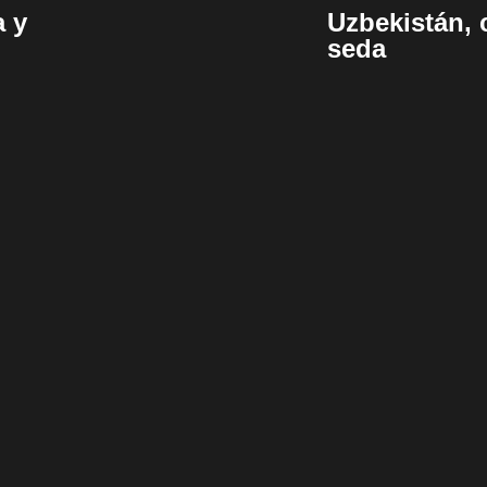
a y
Uzbekistán, 
seda