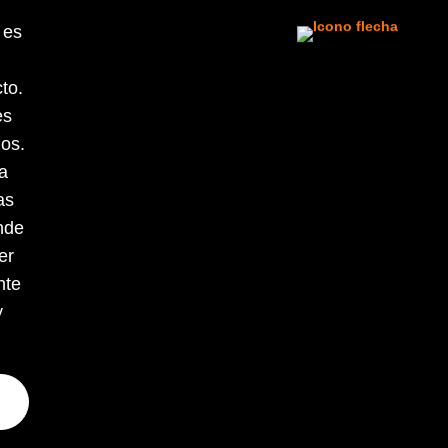
 es
to.
es
ios.
a
as
nde
er
nte
y