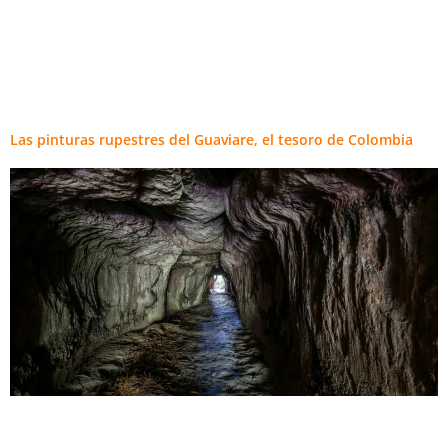
Categoría:
Colombia
Las pinturas rupestres del Guaviare, el tesoro de Colombia
Inicio
Experiencias actuales
Experiencias vividas
Sobre Paideia
El Guaviare, en el sur de Colombia, guarda un
tesoro milenario que fascina a quienes lo visitan: las
Blog