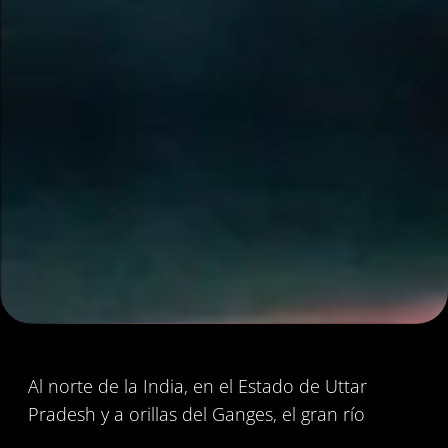
Al norte de la India, en el Estado de Uttar
Pradesh y a orillas del Ganges, el gran río
sagrado de la india, se encuentra Benarés, la