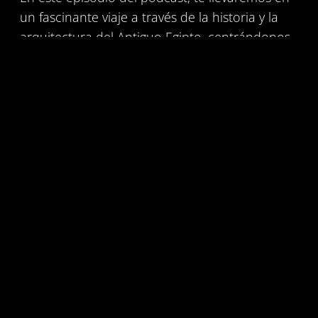
un fascinante viaje a través de la historia y la
arquitectura del Antiguo Egipto, centrándonos
en uno de sus monumentos más
impresionantes: el templo de Hatshepsut en
Deir el-Bahari. Descubrirás la majestuosidad y
la elegancia de este templo, que se alza con
una simetría perfecta a orillas del Nilo, y cómo
su diseño se compara incluso con obras de
arte del siglo XX.
Exploraremos cada uno de los niveles de
terrazas del templo, decoradas con estatuas y
pilares que reflejan la grandeza de la reina
faraón Hatshepsut, una de las figuras más
fascinantes de la historia egipcia. Hablaremos
de las capillas dedicadas a las deidades Hathor