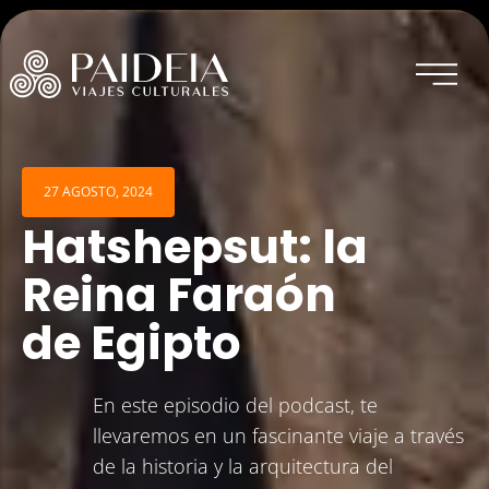
27 AGOSTO, 2024
Hatshepsut: la
Inicio
Reina Faraón
Experiencias actuales
de Egipto
Experiencias vividas
En este episodio del podcast, te
Sobre Paideia
llevaremos en un fascinante viaje a través
de la historia y la arquitectura del
Blog