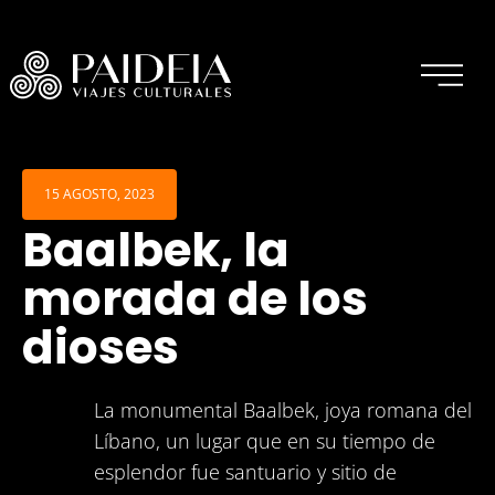
15 AGOSTO, 2023
Baalbek, la
Inicio
morada de los
Experiencias actuales
dioses
Experiencias vividas
La monumental Baalbek, joya romana del
Sobre Paideia
Líbano, un lugar que en su tiempo de
esplendor fue santuario y sitio de
Blog