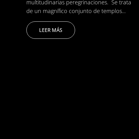
multitudinarias peregrinaciones. Se trata
de un magnífico conjunto de templos...
Podcast
LEER MÁS
Contacto
+57 305 200 2795
aviso legal
política de privacidad
política de cookies