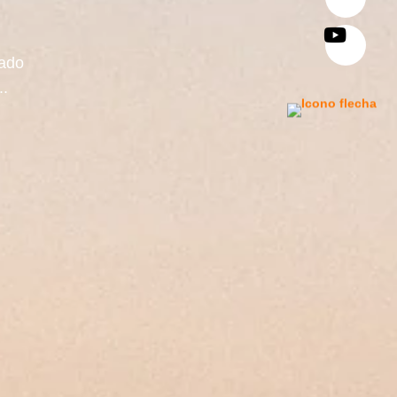
sado
..