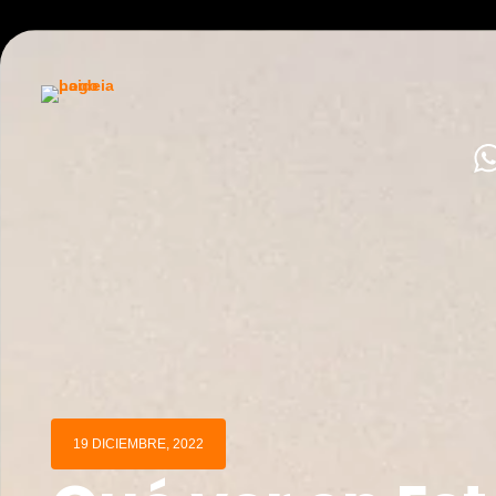
Inicio
Experiencias actuales
Experiencias vividas
19 DICIEMBRE, 2022
Sobre Paideia