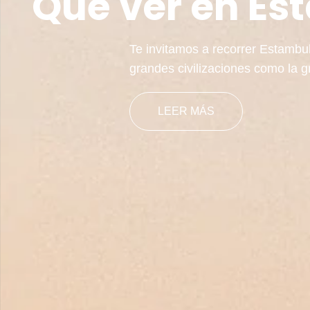
Qué ver en Es
Blog
Te invitamos a recorrer Estambul
Podcast
grandes civilizaciones como la gr
LEER MÁS
Contacto