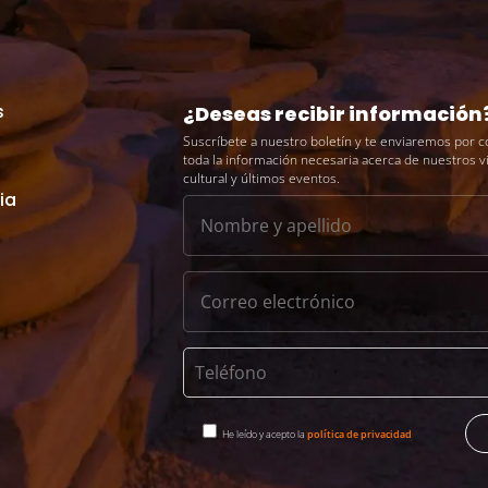
s
¿Deseas recibir información
Suscríbete a nuestro boletín y te enviaremos por c
toda la información necesaria acerca de nuestros v
cultural y últimos eventos.
ia
He leído y acepto la
política de privacidad