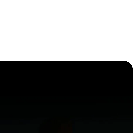
za. Los ríos dibujan los caminos de las
 caballo, en cada canto y en cada
aviesa la geografía, la fauna, las
2795