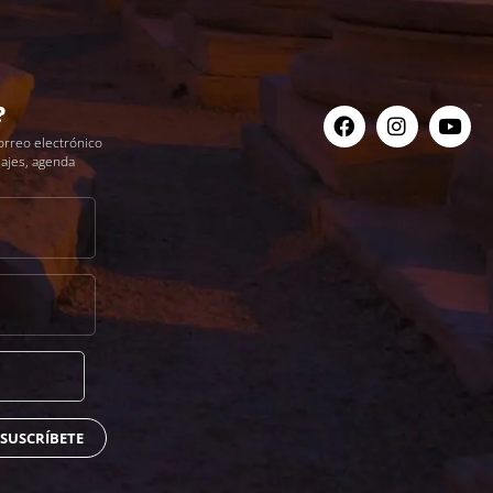
?
orreo electrónico
iajes, agenda