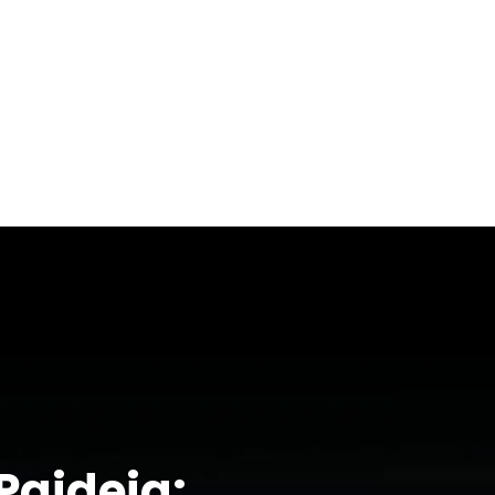
ral a Casanare
n territorio donde la vida sigue el ritmo de la naturale
+57 305 418 8340
rutina y la tradición llanera se mantiene viva en cada
turístico convencional: es una inmersión cultural que atr
 que aún guarda el espíritu de los Llanos Orientales.
+57 305 200 
aviso legal
política de privacidad
política de cookies
Paideia: