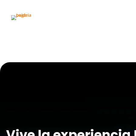
Viaje cultu
En las sabanas abiertas del Casanare hay u
comunidades, el trabajo de llano marca la 
celebración. Este viaje no es un recorrido 
costumbres y la identidad de un territorio
Inicio
Experiencias actuales
Experiencias vividas
Sobre Paideia
Vive la experiencia 