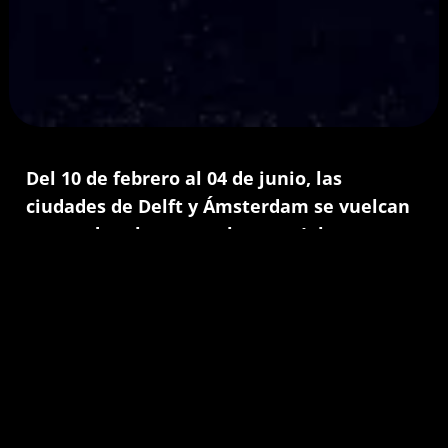
Del 10 de febrero al 04 de junio, las
ciudades de Delft y Ámsterdam se vuelcan
a recordar al maestro barroco
Johannes
Vermeer
.
Es reconocido en el mundo del arte como
máximo representante del Siglo de Oro
Holandés, por obras como «La lechera» (1660),
«Vista de Delft» (1661) y «La joven con el arete
de perla» (1665).