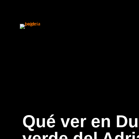
Inicio
Experiencias actuales
Experiencias vividas
Qué ver en Dub
Sobre Paideia
verde del Adr