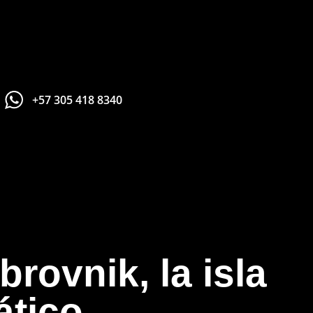
+57 305 418 8340
+57 305 200 
aviso legal
política de privacidad
rovnik, la isla
política de cookies
iático